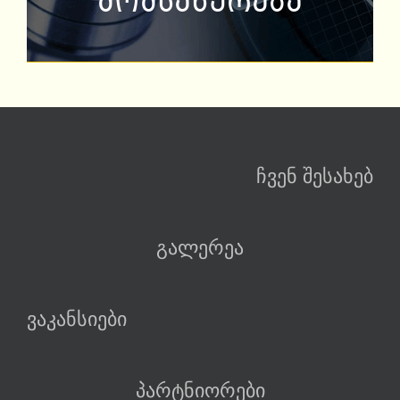
მოწყობილობა
მომსახურება
მონტაჟი და
მომსახურება
ჩვენ შესახებ
გალერეა
ვაკანსიები
პარტნიორები